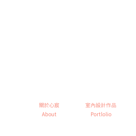
Skip
to
content
Search
for:
關於心宸
室內設計作品
About
Portlolio