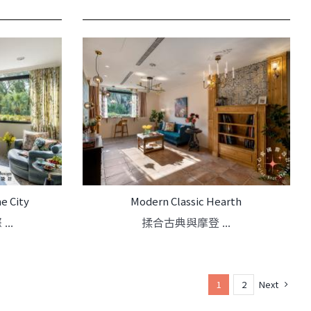
he City
Modern Classic Hearth
..
揉合古典與摩登 ...
Next
1
2