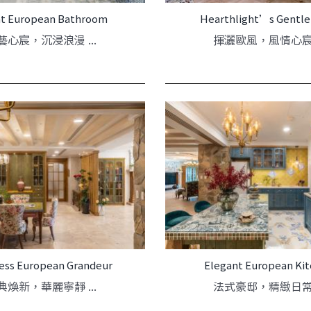
ht European Bathroom
Hearthlight’s Gentle
藝心宸，沉浸浪漫 ...
揮灑歐風，風情心宸 .
ess European Grandeur
Elegant European Ki
典煥新，華麗寧靜 ...
法式豪邸，精緻日常 .