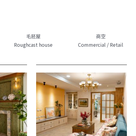
毛胚屋
商空
Roughcast house
Commercial / Retail