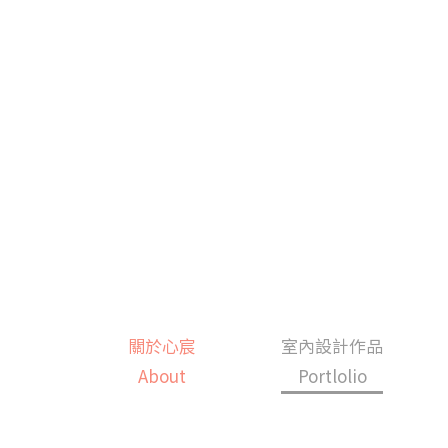
Skip
to
content
Search
for:
關於心宸
室內設計作品
About
Portlolio