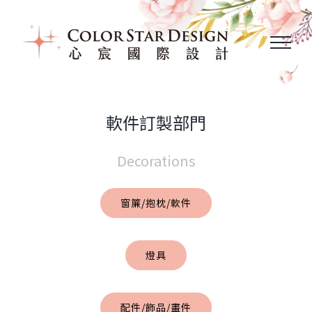
Skip
to
content
軟件訂製部門
Decorations
窗簾/抱枕/軟件
燈具
配件/飾品/畫件